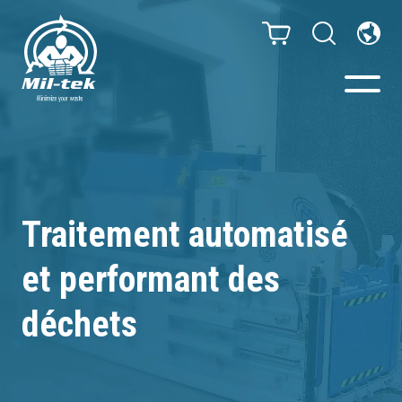
Presses à Balles -
Compacteurs
Traitement automatisé
Webshop
et performant des
Poubelles de tri
déchets
Secteurs
Matériaux