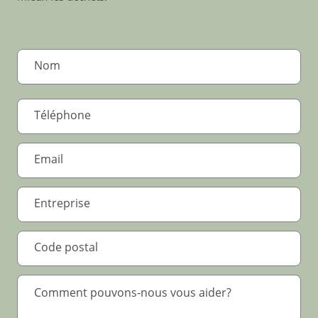
.
*
.
*
Text Area