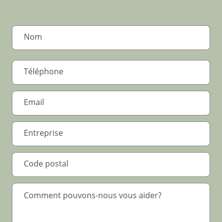
.
*
.
*
Text Area