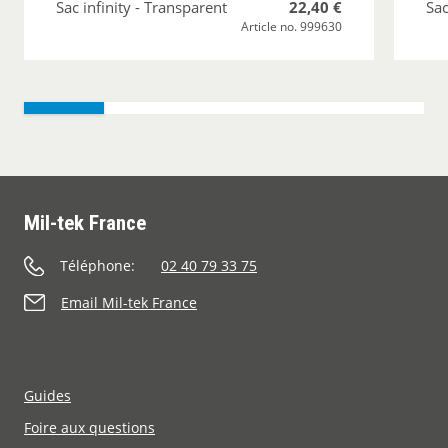
Sac infinity - Transparent
22,40 €
Sac
Article no. 999630
Mil-tek France
Téléphone:
02 40 79 33 75
Email Mil-tek France
Guides
Foire aux questions