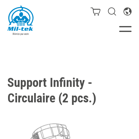
Presses à Balles -
Compacteurs
Support Infinity -
Webshop
Circulaire (2 pcs.)
Poubelles de tri
Secteurs
Matériaux