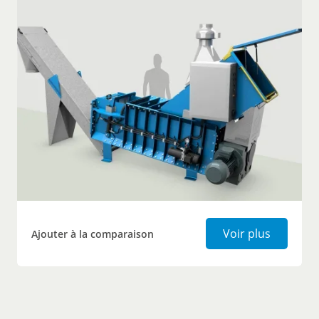
Compacte
Voir plus
Ajouter à la comparaison