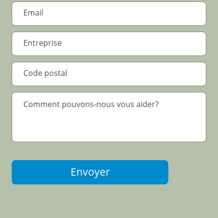
.
*
.
*
Text Area
Envoyer