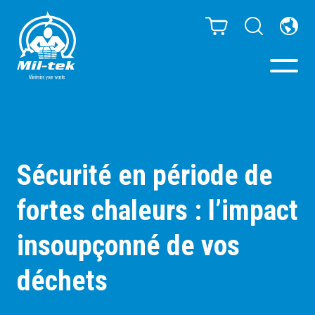
Presses à Balles -
Compacteurs
Sécurité en période de
Webshop
fortes chaleurs : l’impact
Poubelles de tri
insoupçonné de vos
Secteurs
déchets
Matériaux