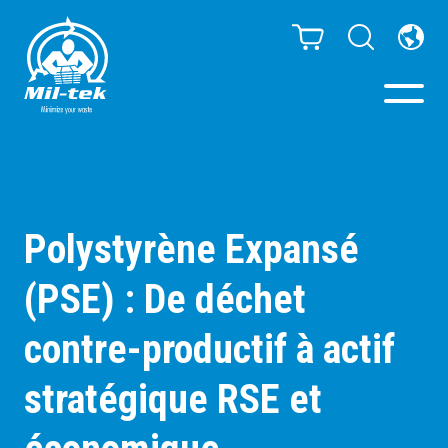
Presses à Balles -
Compacteurs
Polystyrène Expansé
Webshop
(PSE) : De déchet
Poubelles de tri
contre-productif à actif
Secteurs
stratégique RSE et
Matériaux