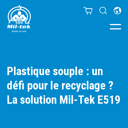
Presses à Balles -
Compacteurs
Plastique souple : un
Webshop
défi pour le recyclage ?
Poubelles de tri
La solution Mil-Tek E519
Secteurs
Matériaux